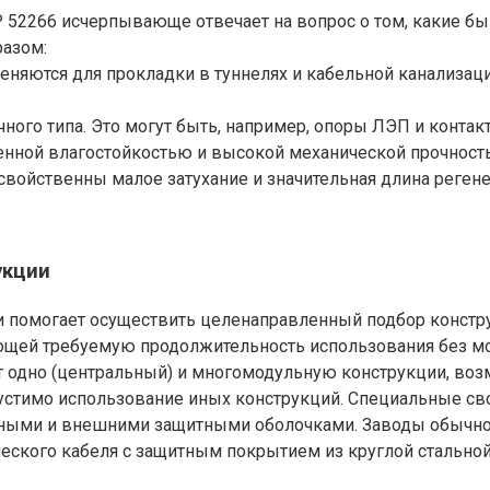
 52266 исчерпывающе отвечает на вопрос о том, какие бы
разом:
меняются для прокладки в туннелях и кабельной канализац
ного типа. Это могут быть, например, опоры ЛЭП и контак
енной влагостойкостью и высокой механической прочност
 свойственны малое затухание и значительная длина реген
укции
ли помогает осуществить целенаправленный подбор констр
ющей требуемую продолжительность использования без мо
ет одно (центральный) и многомодульную конструкции, во
устимо использование иных конструкций. Специальные сво
ными и внешними защитными оболочками. Заводы обычно
еского кабеля с защитным покрытием из круглой стально