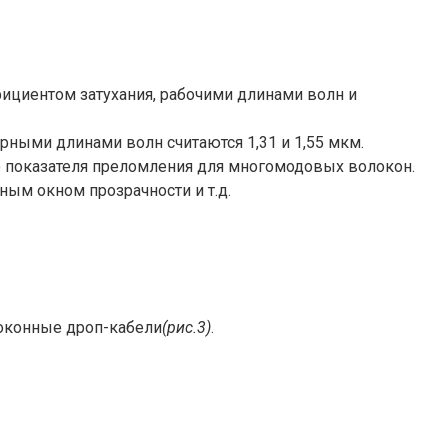
ициентом затухания, рабочими длинами волн и
рными длинами волн считаются 1,31 и 1,55 мкм.
лю показателя преломления для многомодовых волокон.
ным окном прозрачности и т.д.
локонные дроп-кабели
(рис.3)
.