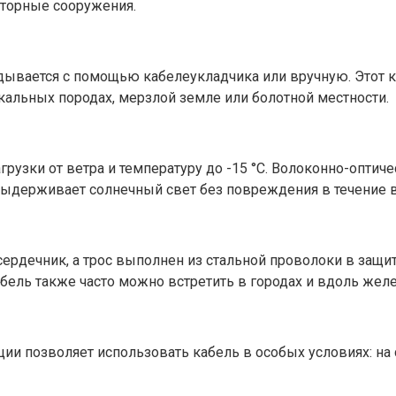
кторные сооружения.
ывается с помощью кабелеукладчика или вручную. Этот ка
кальных породах, мерзлой земле или болотной местности.
ки от ветра и температуру до -15 °С. Волоконно-оптичес
ь выдерживает солнечный свет без повреждения в течение 
рдечник, а трос выполнен из стальной проволоки в защит
абель также часто можно встретить в городах и вдоль жел
ии позволяет использовать кабель в особых условиях: на 