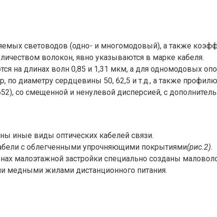
яемых световодов (одно- и многомодовый), а также коэфф
личеством волокон, явно указываются в марке кабеля.
я на длинах волн 0,85 и 1,31 мкм, а для одномодовых опо
, по диаметру сердцевины 50, 62,5 и т.д., а также профи
52), со смещенной и ненулевой дисперсией, с дополнитель
рны иные виды оптических кабелей связи.
кабели с облегченными упрочняющими покрытиями
(рис.2)
.
йонах малоэтажной застройки специально созданы малово
и медными жилами дистанционного питания.