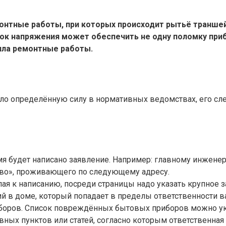
онтные работы, при которых происходит рытьё траншей
ок напряжения может обеспечить не одну поломку при
ила ремонтные работы.
ло определённую силу в нормативных ведомствах, его сле
мя будет написано заявление. Например: главному инженер
ство», проживающего по следующему адресу.
ая к написанию, посреди страницы надо указать крупное за
щий в доме, который попадает в пределы ответственности 
иборов. Список повреждённых бытовых приборов можно ук
вных пунктов или статей, согласно которым ответственна