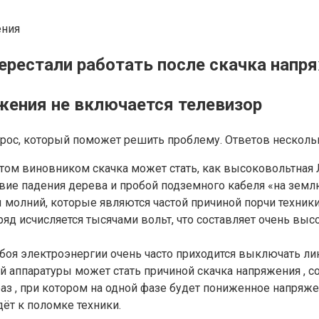
ерестали работать после скачка напр
жения не включается телевизор
рос, который поможет решить проблему. Ответов несколь
том виновником скачка может стать, как высоковольтная Л
вие падения дерева и пробой подземного кабеля «на земл
 молний, которые являются частой причиной порчи техники
д исчисляется тысячами вольт, что составляет очень высо
сбоя электроэнергии очень часто приходится выключать л
 аппаратуры может стать причиной скачка напряжения , со
аз , при котором на одной фазе будет пониженное напряже
ёт к поломке техники.